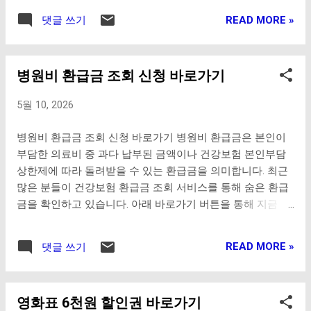
길 수 있으며, 전국 각지의 인기 등산 코스를 함께 확인할 수
READ MORE »
댓글 쓰기
있어 주말 여행과 건강 관리에도 많은 도움이 됩니다. 우리나
라 100대 명산 지도 바로가기 초보자 추천 인기 등산 코스 등
산이 처음이라면 난이도가 낮고 접근성이 좋은 인기 코스를
병원비 환급금 조회 신청 바로가기
선택하는 것이 중요합니다. 산림청에서 제공하는 초보자 추
천 등산 코스를 통해 안전하고 즐거운 산행을 시작해보세요.
5월 10, 2026
서울 및 수도권 인기 등산 코스 확인 가능 난이도별 등산 코스
검색 지원 계절별 추천 명산 정보 제공 가족 단위 힐링 산행
병원비 환급금 조회 신청 바로가기 병원비 환급금은 본인이
코스 추천 초보자 인기 등산 코스 바로가기 등산 앱 다운로드
부담한 의료비 중 과다 납부된 금액이나 건강보험 본인부담
실시간 등산 지도와 GPS 기능을 제공하는 인기 등산 앱을 설
상한제에 따라 돌려받을 수 있는 환급금을 의미합니다. 최근
치하면 더욱 안전하고 편리한 산행이 가...
많은 분들이 건강보험 환급금 조회 서비스를 통해 숨은 환급
금을 확인하고 있습니다. 아래 바로가기 버튼을 통해 지금 병
원비 환급금 조회 신청 정보 확인해보세요. 병원비 환급금 조
회 바로가기 건강보험공단 환급금 바로가기 정부24 건강보험
READ MORE »
댓글 쓰기
서비스 바로가기 병원비 환급금이란? 병원비 환급금은 건강
보험 가입자가 병원이나 약국 이용 시 납부한 금액 중 일부를
환급받을 수 있는 제도입니다. 건강보험공단에서는 본인부담
영화표 6천원 할인권 바로가기
상한제, 이중납부, 착오납부 등의 사유로 환급 대상 여부를 확