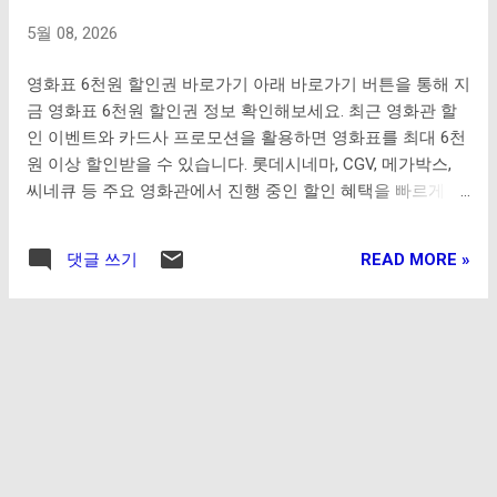
인할 수 있도록 서비스를 제공하고 있습니다. 건강보험 본인
5월 08, 2026
부담상한 초과금 환급 병원비 이중 납부 환급 과오납 의료비
환급 건강보험료 환급금 조회 건강보험 환급금 조회 방법 건
영화표 6천원 할인권 바로가기 아래 바로가기 버튼을 통해 지
강보험 환급금은 국민건강보험공단 홈페이지 또는 정부24 서
금 영화표 6천원 할인권 정보 확인해보세요. 최근 영화관 할
비스를 통해 간편하게 조회할 수 있습니다. 공동인증서 또는
인 이벤트와 카드사 프로모션을 활용하면 영화표를 최대 6천
간편인증 로그인을 통해 본인 확인 후 환급 대상 여부를 바로
원 이상 할인받을 수 있습니다. 롯데시네마, CGV, 메가박스,
확인 가능합니다. 모바일에서는 건강보험 앱을 이용하면 더
씨네큐 등 주요 영화관에서 진행 중인 할인 혜택을 빠르게 확
욱 빠르게 환급금 조회 및 신청이 가능합니다. ...
인해보세요. 롯데시네마 예매 바로가기 롯데시네마에서는 통
신사 할인, 카드 할인, 멤버십 이벤트 등을 통해 다양한 영화
READ MORE »
댓글 쓰기
할인 혜택을 제공합니다. 롯데시네마 예매 바로가기 CGV 예
매 바로가기 CGV 할인쿠폰 및 카드 할인 이벤트를 통해 영화
표를 더욱 저렴하게 예매할 수 있습니다. CGV 예매 바로가기
메가박스 예매 바로가기 메가박스에서는 다양한 제휴 할인과
이벤트 쿠폰을 통해 영화 할인 혜택을 제공합니다. 메가박스
예매 바로가기 씨네큐 예매 바로가기 씨네큐 영화 할인권 및
다양한 이벤트 혜택도 함께 확인해보세요. 씨네큐 예매 바로
가기 영화진흥위원회 홈페이지 영화 상영 정보 및 최신 영화
산업 정보를 영화진흥위원회 공식 홈페이지에서 확인할 수